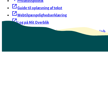
Privatlivspolitik
Guide til oplæsning af tekst
Webtilgængelighedserklæring
Log på Mit Overblik
Akut hjælp
EAN-numre
Oversigt over selvbetjening
Job
Presse