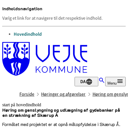
Indholdsnavigation
Vælg et link for at navigere til det respektive indhold.
gå til
Hovedindhold
DA
Menu
Forside
Høringer og afgørelser
Høring om gensly
start på hovedindhold
Høring om genslyngning og udlægning af gydebanker på
senest opdateret 22. april 2025
en strækning af Skærup Å
Formålet med projektet er at opnå målopfyldelse i Skærup Å.