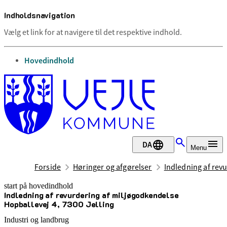
Indholdsnavigation
Vælg et link for at navigere til det respektive indhold.
gå til
Hovedindhold
DA
Menu
Forside
Høringer og afgørelser
Indledning af rev
start på hovedindhold
Indledning af revurdering af miljøgodkendelse
senest opdateret 7. oktober 2025
Hopballevej 4, 7300 Jelling
Industri og landbrug