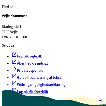
Find os
Vejle Kommune
Skolegade 1
7100 Vejle
CVR. 29 18 99 00
Se også
Fagfolk.vejle.dk
Åbenhed og indsigt
Privatlivspolitik
Guide til oplæsning af tekst
Webtilgængelighedserklæring
Log på Mit Overblik
Akut hjælp
EAN-numre
Oversigt over selvbetjening
Job
Presse