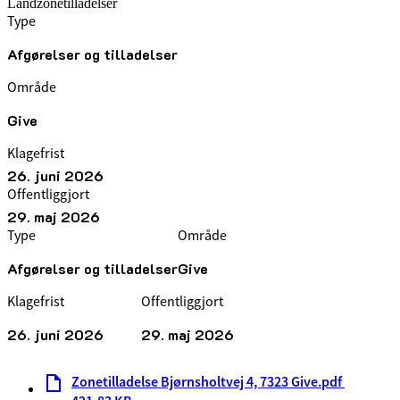
Landzonetilladelser
Type
Afgørelser og tilladelser
Område
Give
Klagefrist
26. juni 2026
Offentliggjort
29. maj 2026
Type
Område
Afgørelser og tilladelser
Give
Klagefrist
Offentliggjort
26. juni 2026
29. maj 2026
Zonetilladelse Bjørnsholtvej 4, 7323 Give.pdf