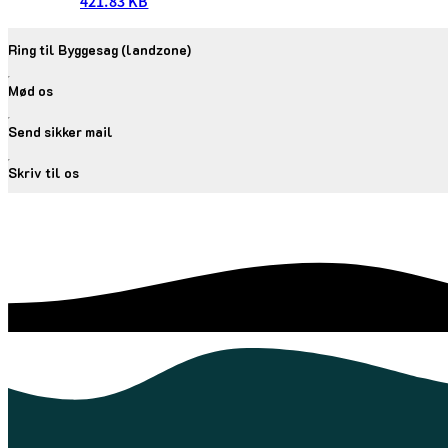
421.83 KB
Ring til Byggesag (landzone)
Mød os
Send sikker mail
Skriv til os