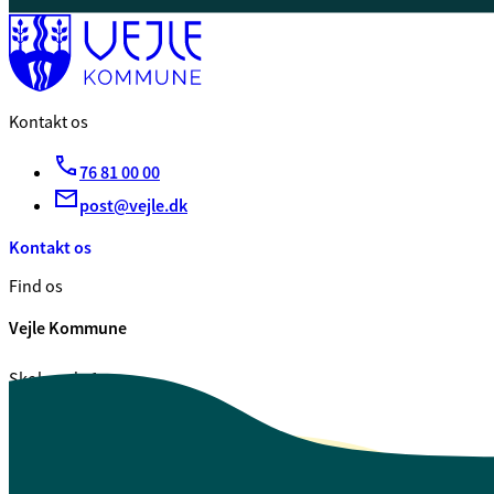
Kontakt os
76 81 00 00
post@vejle.dk
Kontakt os
Find os
Vejle Kommune
Skolegade 1
7100 Vejle
CVR. 29 18 99 00
Se også