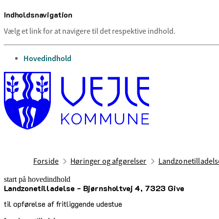
Indholdsnavigation
Vælg et link for at navigere til det respektive indhold.
gå til
Hovedindhold
Forside
Høringer og afgørelser
Landzonetilladelse
start på hovedindhold
Landzonetilladelse - Bjørnsholtvej 4, 7323 Give
senest opdateret 29. maj 2026
til opførelse af fritliggende udestue