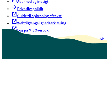
Åbenhed og indsigt
Privatlivspolitik
Guide til oplæsning af tekst
Webtilgængelighedserklæring
Log på Mit Overblik
Akut hjælp
EAN-numre
Oversigt over selvbetjening
Job
Presse