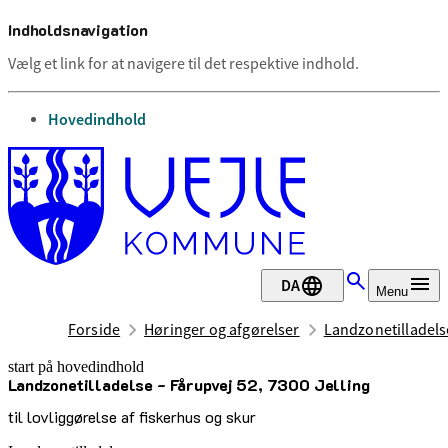
Indholdsnavigation
Vælg et link for at navigere til det respektive indhold.
gå til
Hovedindhold
DA
Menu
Forside
Høringer og afgørelser
Landzonetilladelse
start på hovedindhold
Landzonetilladelse - Fårupvej 52, 7300 Jelling
senest opdateret 28. november 2025
til lovliggørelse af fiskerhus og skur