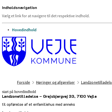
Indholdsnavigation
Vælg et link for at navigere til det respektive indhold.
gå til
Hovedindhold
Forside
Høringer og afgørelser
Landzonetilladelse
start på hovedindhold
Landzonetilladelse – Grejsbjergvej 33, 7100 Vejle
senest opdateret 15. august 2025
til opførelse af et enfamiliehus med anneks