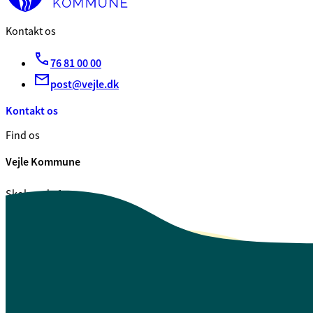
Kontakt os
76 81 00 00
post@vejle.dk
Kontakt os
Find os
Vejle Kommune
Skolegade 1
7100 Vejle
CVR. 29 18 99 00
Se også
Fagfolk.vejle.dk
Åbenhed og indsigt