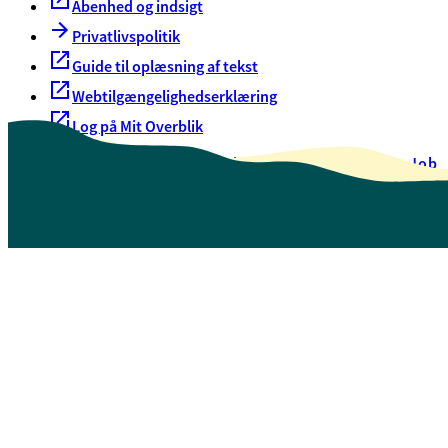
Åbenhed og indsigt
Privatlivspolitik
Guide til oplæsning af tekst
Webtilgængelighedserklæring
Log på Mit Overblik
Akut hjælp
EAN-numre
Oversigt over selvbetjening
Job
Presse