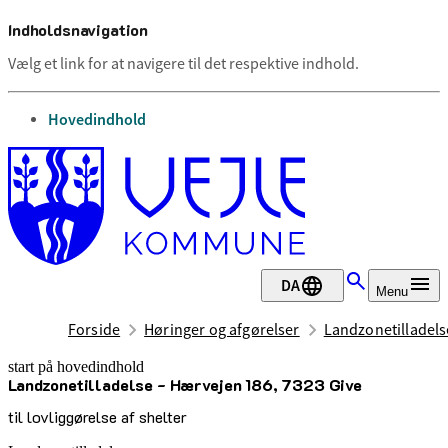
Indholdsnavigation
Vælg et link for at navigere til det respektive indhold.
gå til
Hovedindhold
DA
Menu
Forside
Høringer og afgørelser
Landzonetilladels
start på hovedindhold
Landzonetilladelse - Hærvejen 186, 7323 Give
senest opdateret 11. marts 2026
til lovliggørelse af shelter