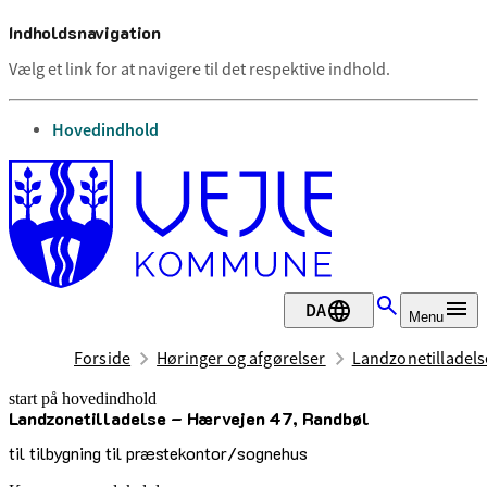
Indholdsnavigation
Vælg et link for at navigere til det respektive indhold.
gå til
Hovedindhold
DA
Menu
Forside
Høringer og afgørelser
Landzonetilladels
start på hovedindhold
Landzonetilladelse – Hærvejen 47, Randbøl
senest opdateret 22. april 2025
til tilbygning til præstekontor/sognehus