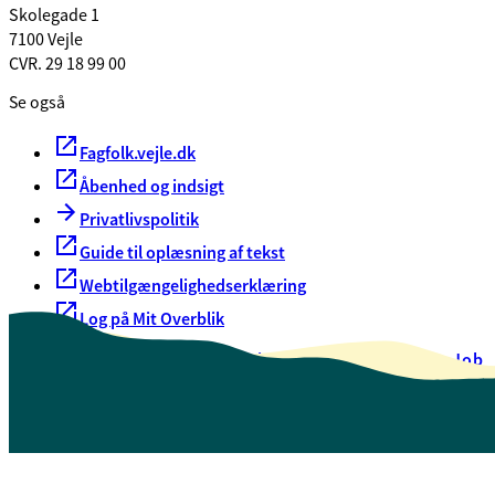
Skolegade 1
7100 Vejle
CVR. 29 18 99 00
Se også
Fagfolk.vejle.dk
Åbenhed og indsigt
Privatlivspolitik
Guide til oplæsning af tekst
Webtilgængelighedserklæring
Log på Mit Overblik
Akut hjælp
EAN-numre
Oversigt over selvbetjening
Job
Presse