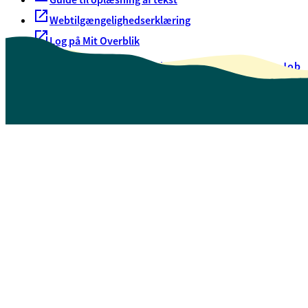
Webtilgængelighedserklæring
Log på Mit Overblik
Akut hjælp
EAN-numre
Oversigt over selvbetjening
Job
Presse