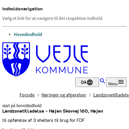
Indholdsnavigation
Vælg et link for at navigere til det respektive indhold.
gå til
Hovedindhold
DA
Menu
Forside
Høringer og afgørelser
Landzonetilladels
start på hovedindhold
Landzonetilladelse - Højen Skovvej 160, Højen
senest opdateret 17. december 2025
til opførelse af 3 shelters til brug for FDF