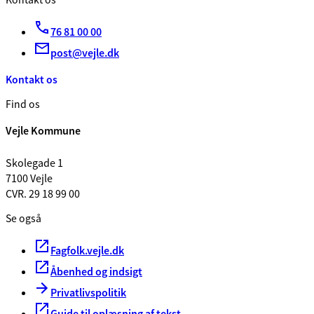
Kontakt os
76 81 00 00
post@vejle.dk
Kontakt os
Find os
Vejle Kommune
Skolegade 1
7100 Vejle
CVR. 29 18 99 00
Se også
Fagfolk.vejle.dk
Åbenhed og indsigt
Privatlivspolitik
Guide til oplæsning af tekst