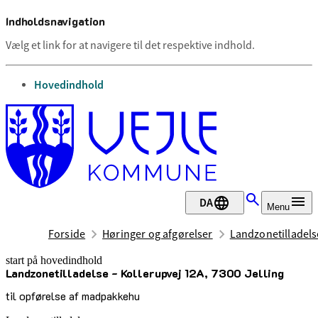
Indholdsnavigation
Vælg et link for at navigere til det respektive indhold.
gå til
Hovedindhold
DA
Menu
Forside
Høringer og afgørelser
Landzonetilladelse
start på hovedindhold
Landzonetilladelse - Kollerupvej 12A, 7300 Jelling
senest opdateret 27. august 2025
til opførelse af madpakkehu