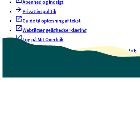
Åbenhed og indsigt
Privatlivspolitik
Guide til oplæsning af tekst
Webtilgængelighedserklæring
Log på Mit Overblik
Akut hjælp
EAN-numre
Oversigt over selvbetjening
Job
Presse