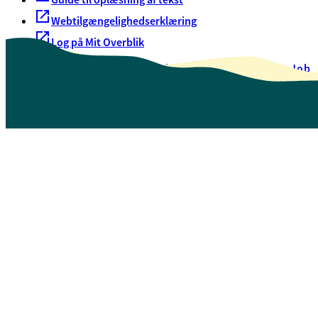
Webtilgængelighedserklæring
Log på Mit Overblik
Akut hjælp
EAN-numre
Oversigt over selvbetjening
Job
Presse