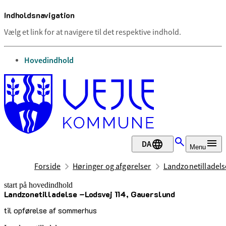
Indholdsnavigation
Vælg et link for at navigere til det respektive indhold.
gå til
Hovedindhold
DA
Menu
Forside
Høringer og afgørelser
Landzonetilladels
start på hovedindhold
Landzonetilladelse –Lodsvej 114, Gauerslund
senest opdateret 13. maj 2026
til opførelse af sommerhus