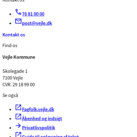
Kontakt os
76 81 00 00
post@vejle.dk
Kontakt os
Find os
Vejle Kommune
Skolegade 1
7100 Vejle
CVR. 29 18 99 00
Se også
Fagfolk.vejle.dk
Åbenhed og indsigt
Privatlivspolitik
Guide til oplæsning af tekst