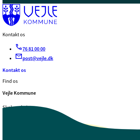
Kontakt os
76 81 00 00
post@vejle.dk
Kontakt os
Find os
Vejle Kommune
Skolegade 1
7100 Vejle
CVR. 29 18 99 00
Se også