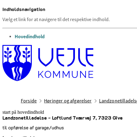
Indholdsnavigation
Vælg et link for at navigere til det respektive indhold.
gå til
Hovedindhold
Forside
Høringer og afgørelser
Landzonetilladelse
start på hovedindhold
Landzonetilladelse - Loftlund Tværvej 7, 7323 Give
senest opdateret 9. oktober 2025
til opførelse af garage/udhus