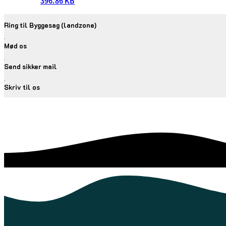
396.86 KB
Ring til Byggesag (landzone)
Mød os
Send sikker mail
Skriv til os