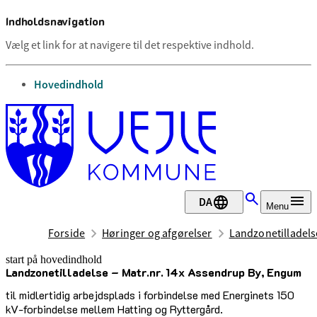
Indholdsnavigation
Vælg et link for at navigere til det respektive indhold.
gå til
Hovedindhold
DA
Menu
Forside
Høringer og afgørelser
Landzonetilladels
start på hovedindhold
Landzonetilladelse – Matr.nr. 14x Assendrup By, Engum
senest opdateret 6. februar 2026
til midlertidig arbejdsplads i forbindelse med Energinets 150
kV-forbindelse mellem Hatting og Ryttergård.