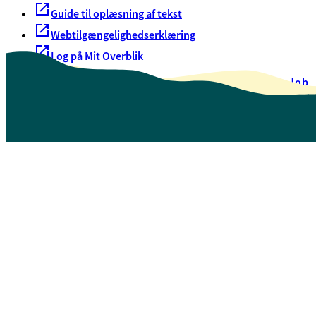
Guide til oplæsning af tekst
Webtilgængelighedserklæring
Log på Mit Overblik
Akut hjælp
EAN-numre
Oversigt over selvbetjening
Job
Presse