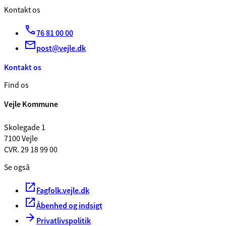
Kontakt os
76 81 00 00
post@vejle.dk
Kontakt os
Find os
Vejle Kommune
Skolegade 1
7100 Vejle
CVR. 29 18 99 00
Se også
Fagfolk.vejle.dk
Åbenhed og indsigt
Privatlivspolitik