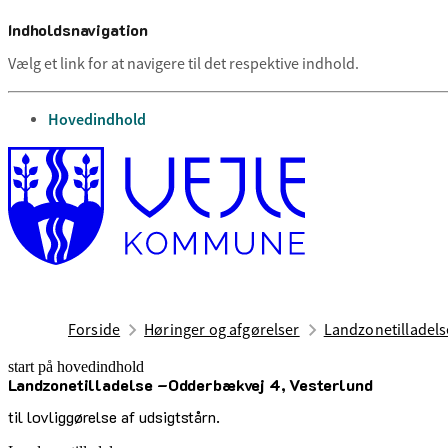
Indholdsnavigation
Vælg et link for at navigere til det respektive indhold.
gå til
Hovedindhold
Forside
Høringer og afgørelser
Landzonetilladel
start på hovedindhold
Landzonetilladelse –Odderbækvej 4, Vesterlund
senest opdateret 5. marts 2026
til lovliggørelse af udsigtstårn.