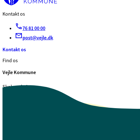
Kontakt os
76 81 00 00
post@vejle.dk
Kontakt os
Find os
Vejle Kommune
Skolegade 1
7100 Vejle
CVR. 29 18 99 00
Se også
Fagfolk.vejle.dk
Åbenhed og indsigt