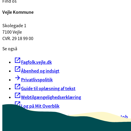
Find os
Vejle Kommune
Skolegade 1
7100 Vejle
CVR. 29 18 99 00
Se også
Fagfolk.vejle.dk
Åbenhed og indsigt
Privatlivspolitik
Guide til oplæsning af tekst
Webtilgængelighedserklæring
Log på Mit Overblik
Akut hjælp
EAN-numre
Oversigt over selvbetjening
Job
Presse