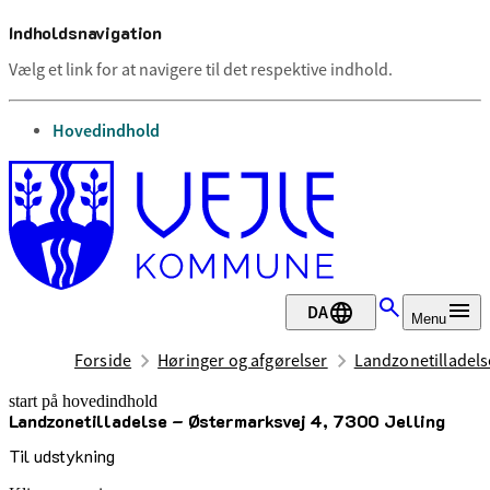
Indholdsnavigation
Vælg et link for at navigere til det respektive indhold.
gå til
Hovedindhold
DA
Menu
Forside
Høringer og afgørelser
Landzonetilladels
start på hovedindhold
Landzonetilladelse – Østermarksvej 4, 7300 Jelling
senest opdateret 22. april 2025
Til udstykning