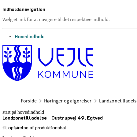
Indholdsnavigation
Vælg et link for at navigere til det respektive indhold.
gå til
Hovedindhold
Forside
Høringer og afgørelser
Landzonetilladels
start på hovedindhold
Landzonetilladelse –Oustrupvej 49, Egtved
senest opdateret 26. januar 2026
til opførelse af produktionshal