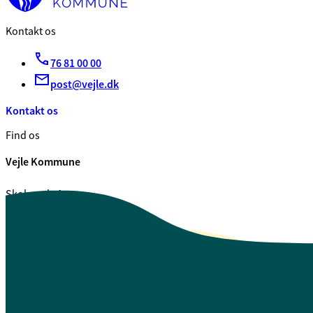
Kontakt os
76 81 00 00
post@vejle.dk
Kontakt os
Find os
Vejle Kommune
Skolegade 1
7100 Vejle
CVR. 29 18 99 00
Se også
Fagfolk.vejle.dk
Åbenhed og indsigt