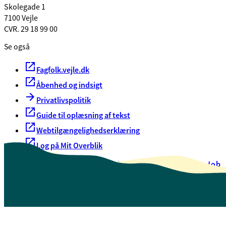
Skolegade 1
7100 Vejle
CVR. 29 18 99 00
Se også
Fagfolk.vejle.dk
Åbenhed og indsigt
Privatlivspolitik
Guide til oplæsning af tekst
Webtilgængelighedserklæring
Log på Mit Overblik
Akut hjælp
EAN-numre
Oversigt over selvbetjening
Job
Presse