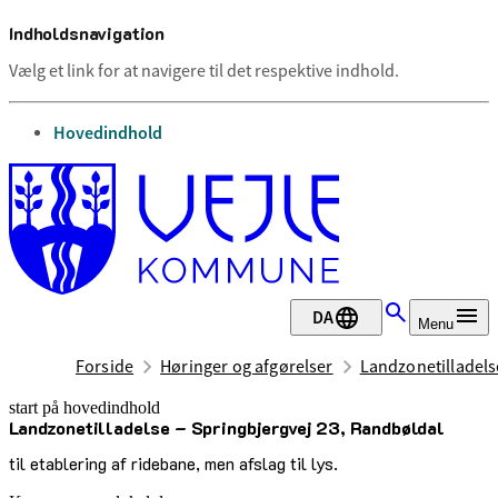
Indholdsnavigation
Vælg et link for at navigere til det respektive indhold.
gå til
Hovedindhold
DA
Menu
Forside
Høringer og afgørelser
Landzonetilladels
start på hovedindhold
Landzonetilladelse – Springbjergvej 23, Randbøldal
senest opdateret 22. april 2025
til etablering af ridebane, men afslag til lys.