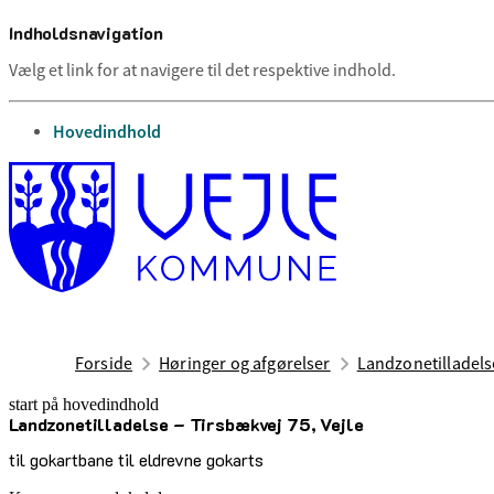
Indholdsnavigation
Vælg et link for at navigere til det respektive indhold.
gå til
Hovedindhold
Forside
Høringer og afgørelser
Landzonetilladelse
start på hovedindhold
Landzonetilladelse – Tirsbækvej 75, Vejle
senest opdateret 23. juni 2025
til gokartbane til eldrevne gokarts