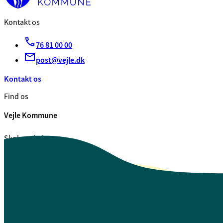
Kontakt os
76 81 00 00
post@vejle.dk
Kontakt os
Find os
Vejle Kommune
Skolegade 1
7100 Vejle
CVR. 29 18 99 00
Se også
Fagfolk.vejle.dk
Åbenhed og indsigt