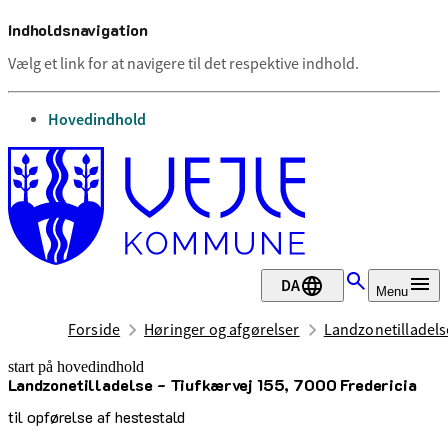
Indholdsnavigation
Vælg et link for at navigere til det respektive indhold.
gå til
Hovedindhold
DA
Menu
Forside
Høringer og afgørelser
Landzonetilladelse
start på hovedindhold
Landzonetilladelse - Tiufkærvej 155, 7000 Fredericia
senest opdateret 22. april 2025
til opførelse af hestestald