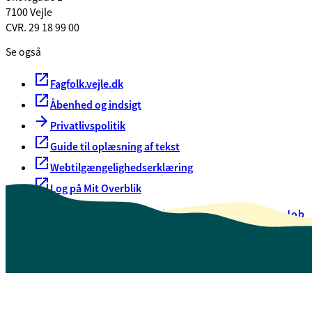
7100 Vejle
CVR. 29 18 99 00
Se også
Fagfolk.vejle.dk
Åbenhed og indsigt
Privatlivspolitik
Guide til oplæsning af tekst
Webtilgængelighedserklæring
Log på Mit Overblik
Akut hjælp
EAN-numre
Oversigt over selvbetjening
Job
Presse