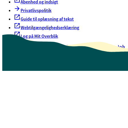
Åbenhed og indsigt
Privatlivspolitik
Guide til oplæsning af tekst
Webtilgængelighedserklæring
Log på Mit Overblik
Akut hjælp
EAN-numre
Oversigt over selvbetjening
Job
Presse