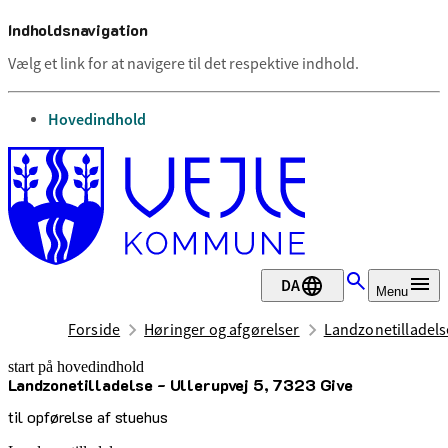
Indholdsnavigation
Vælg et link for at navigere til det respektive indhold.
gå til
Hovedindhold
DA
Menu
Forside
Høringer og afgørelser
Landzonetilladelse
start på hovedindhold
Landzonetilladelse - Ullerupvej 5, 7323 Give
senest opdateret 28. august 2025
til opførelse af stuehus