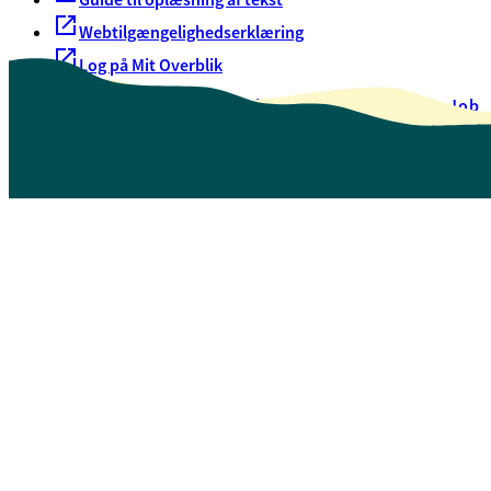
Webtilgængelighedserklæring
Log på Mit Overblik
Akut hjælp
EAN-numre
Oversigt over selvbetjening
Job
Presse