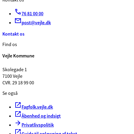
Kontakt os
76 81 00 00
post@vejle.dk
Kontakt os
Find os
Vejle Kommune
Skolegade 1
7100 Vejle
CVR. 29 18 99 00
Se også
Fagfolk.vejle.dk
Åbenhed og indsigt
Privatlivspolitik
Guide til oplæsning af tekst