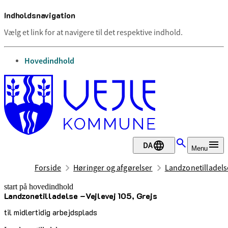
Indholdsnavigation
Vælg et link for at navigere til det respektive indhold.
gå til
Hovedindhold
DA
Menu
Forside
Høringer og afgørelser
Landzonetilladelse
start på hovedindhold
Landzonetilladelse –Vejlevej 105, Grejs
senest opdateret 23. februar 2026
til midlertidig arbejdsplads