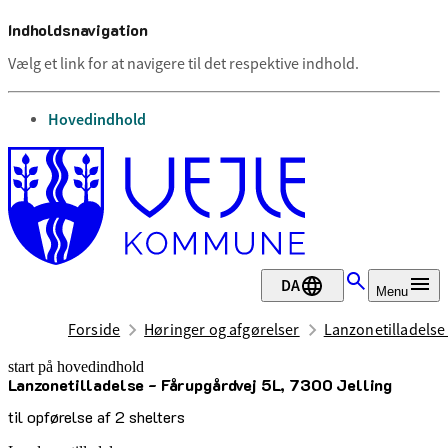
Indholdsnavigation
Vælg et link for at navigere til det respektive indhold.
gå til
Hovedindhold
DA
Menu
Forside
Høringer og afgørelser
Lanzonetilladelse 
start på hovedindhold
Lanzonetilladelse - Fårupgårdvej 5L, 7300 Jelling
senest opdateret 17. december 2025
til opførelse af 2 shelters