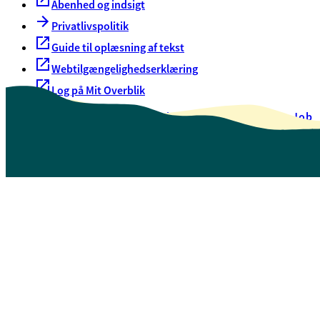
Åbenhed og indsigt
Privatlivspolitik
Guide til oplæsning af tekst
Webtilgængelighedserklæring
Log på Mit Overblik
Akut hjælp
EAN-numre
Oversigt over selvbetjening
Job
Presse