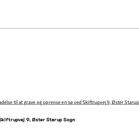
adelse til at grave og oprense en sø ved Skiftrupvej 9, Øster Staru
 Skiftrupvej 9, Øster Starup Sogn