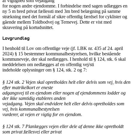
af vigtighed som vejadgang
for nogen andre ejendomme. I forbindelse med sagen udlægges en
ny 5 m bred privat fællessti med 3m bred belægning på samme
strækning med det formål af sikre offentlig færdsel for cyklister og
gående mellem Toldbodvej og Ternevej. Dette er vist med
skravering på kortudsnittet.
Lovgrundlag
I henhold til Lov om offentlige veje (jf. LBK nr. 435 af 24. april
2024) § 15 bestemmer kommunalbestyrelsen, hvilke bestående
kommuneveje, der skal nedlægges. I henhold til § 124, stk. 6 skal
meddelelsen om nedlægges af en offentlig vej/sti
indeholde oplysninger om § 124, stk. 2 og 7:
§ 124 stk. 2 Vejen skal opretholdes helt eller delvis som vej, hvis den
efter matrikelkort er eneste
adgangsvej til en ejendom eller nogen af ejendommens lodder og
der ikke samtidig etableres anden
vejadgang. Vejen skal endvidere helt eller delvis opretholdes som
vej, hvis kommunalbestyrelsen
vurderer, at vejen er vigtig for en ejendom.
§ 124 stk. 7 Planlægges vejen eller dele af denne ikke opretholdt
som privat fællesvej eller privat