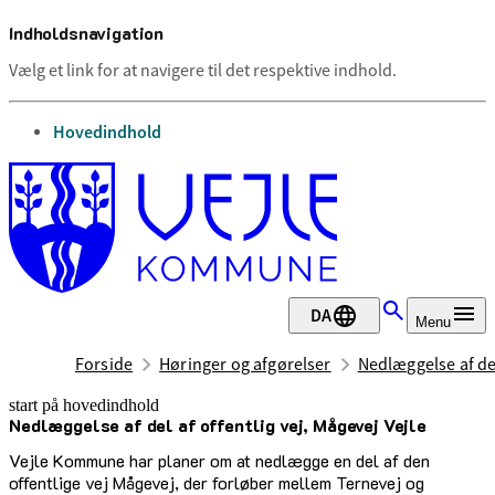
Indholdsnavigation
Vælg et link for at navigere til det respektive indhold.
gå til
Hovedindhold
DA
Menu
Forside
Høringer og afgørelser
Nedlæggelse af del
start på hovedindhold
Nedlæggelse af del af offentlig vej, Mågevej Vejle
senest opdateret 10. juli 2025
Vejle Kommune har planer om at nedlægge en del af den
offentlige vej Mågevej, der forløber mellem Ternevej og