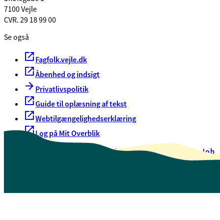
7100 Vejle
CVR. 29 18 99 00
Se også
Fagfolk.vejle.dk
Åbenhed og indsigt
Privatlivspolitik
Guide til oplæsning af tekst
Webtilgængelighedserklæring
Log på Mit Overblik
Akut hjælp
EAN-numre
Oversigt over selvbetjening
Job
Presse