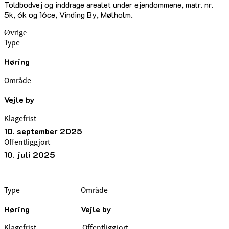
Toldbodvej og inddrage arealet under ejendommene, matr. nr.
5k, 6k og 16ce, Vinding By, Mølholm.
Øvrige
Type
Høring
Område
Vejle by
Klagefrist
10. september 2025
Offentliggjort
10. juli 2025
Type
Område
Høring
Vejle by
Klagefrist
Offentliggjort