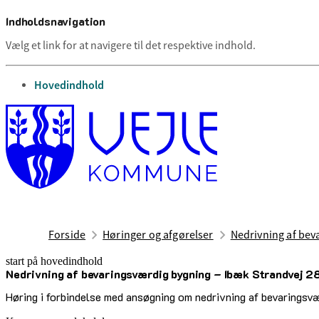
Indholdsnavigation
Vælg et link for at navigere til det respektive indhold.
gå til
Hovedindhold
Forside
Høringer og afgørelser
Nedrivning af bev
start på hovedindhold
Nedrivning af bevaringsværdig bygning – Ibæk Strandvej 2
senest opdateret 29. august 2025
Høring i forbindelse med ansøgning om nedrivning af bevaringsv