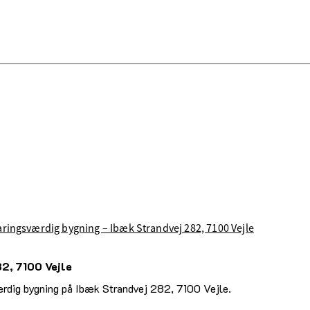
aringsværdig bygning – Ibæk Strandvej 282, 7100 Vejle
82, 7100 Vejle
ærdig bygning på Ibæk Strandvej 282, 7100 Vejle.