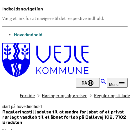
Indholdsnavigation
Vælg et link for at navigere til det respektive indhold.
gå til
Hovedindhold
DA
Menu
Forside
Høringer og afgørelser
Reguleringstilladel
start på hovedindhold
Reguleringstilladelse til at ændre forløbet af et privat
senest opdateret 12. maj 2025
rørlagt vandløb til et åbnet forløb på Ballevej 102, 7182
Bredsten