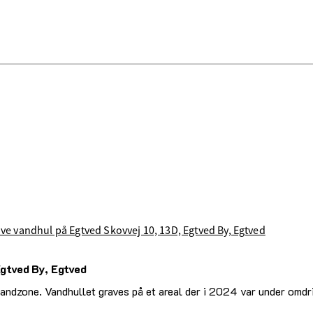
grave vandhul på Egtved Skovvej 10, 13D, Egtved By, Egtved
Egtved By, Egtved
 landzone. Vandhullet graves på et areal der i 2024 var under omdri