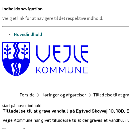
Indholdsnavigation
Vælg et link for at navigere til det respektive indhold.
gå til
Hovedindhold
Forside
Høringer og afgørelser
Tilladelse til at 
start på hovedindhold
Tilladelse til at grave vandhul på Egtved Skovvej 10, 13D, 
senest opdateret 17. september 2025
Vejle Kommune har givet tilladelse til at der graves et vandhul i