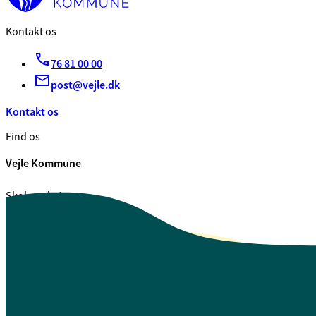
Kontakt os
76 81 00 00
post@vejle.dk
Kontakt os
Find os
Vejle Kommune
Skolegade 1
7100 Vejle
CVR. 29 18 99 00
Se også
Fagfolk.vejle.dk
Åbenhed og indsigt