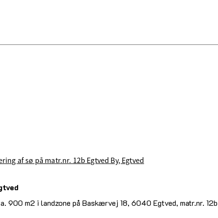
lering af sø på matr.nr. 12b Egtved By, Egtved
Egtved
ca. 900 m2 i landzone på Baskærvej 18, 6040 Egtved, matr.nr. 12b, 