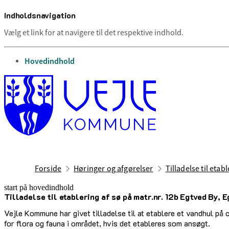
Indholdsnavigation
Vælg et link for at navigere til det respektive indhold.
gå til
Hovedindhold
Forside
Høringer og afgørelser
Tilladelse til etab
start på hovedindhold
Tilladelse til etablering af sø på matr.nr. 12b Egtved By, 
senest opdateret 6. maj 2026
Vejle Kommune har givet tilladelse til at etablere et vandhul på 
for flora og fauna i området, hvis det etableres som ansøgt.