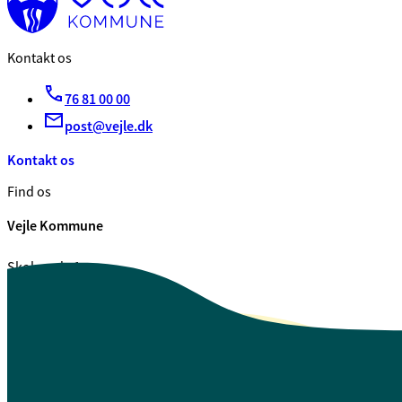
Kontakt os
76 81 00 00
post@vejle.dk
Kontakt os
Find os
Vejle Kommune
Skolegade 1
7100 Vejle
CVR. 29 18 99 00
Se også
Fagfolk.vejle.dk