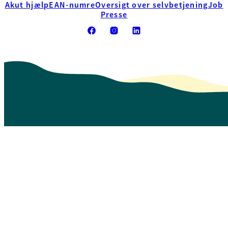
Akut hjælp
EAN-numre
Oversigt over selvbetjening
Job
Presse