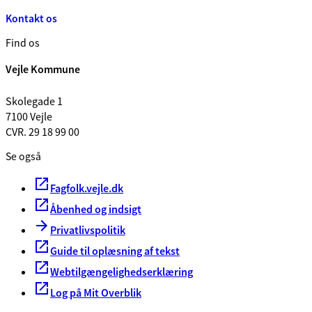
Kontakt os
Find os
Vejle Kommune
Skolegade 1
7100 Vejle
CVR. 29 18 99 00
Se også
Fagfolk.vejle.dk
Åbenhed og indsigt
Privatlivspolitik
Guide til oplæsning af tekst
Webtilgængelighedserklæring
Log på Mit Overblik