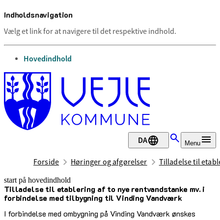
Indholdsnavigation
Vælg et link for at navigere til det respektive indhold.
gå til
Hovedindhold
DA
Menu
Forside
Høringer og afgørelser
Tilladelse til eta
start på hovedindhold
Tilladelse til etablering af to nye rentvandstanke mv. i
senest opdateret 22. april 2025
forbindelse med tilbygning til Vinding Vandværk
I forbindelse med ombygning på Vinding Vandværk ønskes