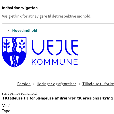
Indholdsnavigation
Vælg et link for at navigere til det respektive indhold.
gå til
Hovedindhold
Forside
Høringer og afgørelser
Tilladelse til for
start på hovedindhold
Tilladelse til forlængelse af drænrør til erosionssikring 
senest opdateret 24. juni 2026
Vand
Type