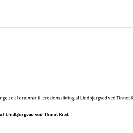
længelse af drænrør til erosionssikring af Lindbjergved ved Tinnet 
af Lindbjergved ved Tinnet Krat