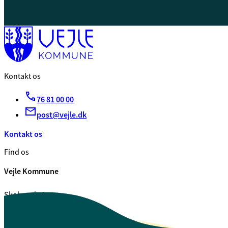
Kontakt os
76 81 00 00
post@vejle.dk
Kontakt os
Find os
Vejle Kommune
Skolegade 1
7100 Vejle
CVR. 29 18 99 00