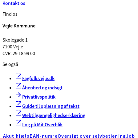
Kontakt os
Find os
Vejle Kommune
Skolegade 1
7100 Vejle
CVR. 29 18 99 00
Se også
Fagfolk.vejle.dk
Åbenhed og indsigt
Privatlivspolitik
Guide til oplæsning af tekst
Webtilgængelighedserklæring
Log på Mit Overblik
Akut hjælp
EAN-numre
Oversigt over selvbetjening
Job