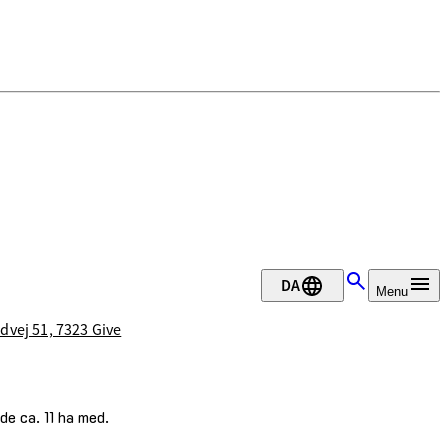
DA
Menu
rdvej 51, 7323 Give
e ca. 11 ha med.