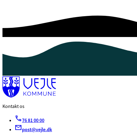
Kontakt os
76 81 00 00
post@vejle.dk