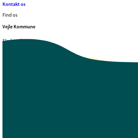
Kontakt os
Find os
Vejle Kommune
Skolegade 1
7100 Vejle
CVR. 29 18 99 00
Se også
Fagfolk.vejle.dk
Åbenhed og indsigt
Privatlivspolitik
Guide til oplæsning af tekst
Webtilgængelighedserklæring
Log på Mit Overblik
A