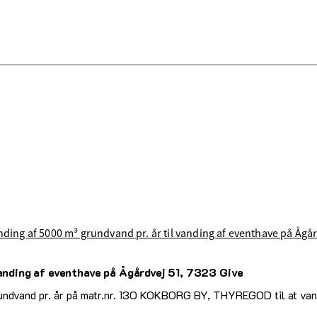
vinding af 5000 m³ grundvand pr. år til vanding af eventhave på Ågå
vanding af eventhave på Ågårdvej 51, 7323 Give
rundvand pr. år på matr.nr. 13O KOKBORG BY, THYREGOD til at vand