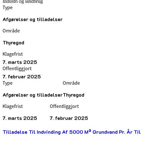
Industri og landbrug
Type
Afgørelser og tilladelser
Område
Thyregod
Klagefrist
7. marts 2025
Offentliggjort
7. februar 2025
Type
Område
Afgørelser og tilladelser
Thyregod
Klagefrist
Offentliggjort
7. marts 2025
7. februar 2025
Tilladelse Til Indvinding Af 5000 M³ Grundvand Pr. År Ti