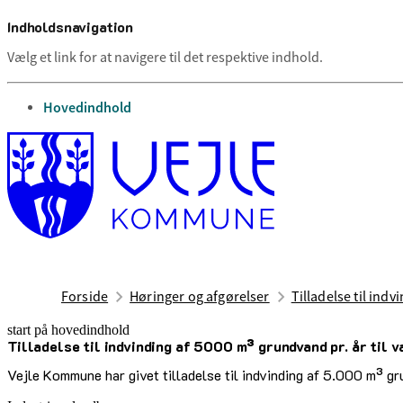
Indholdsnavigation
Vælg et link for at navigere til det respektive indhold.
gå til
Hovedindhold
Forside
Høringer og afgørelser
Tilladelse til ind
start på hovedindhold
Tilladelse til indvinding af 5000 m³ grundvand pr. år til 
senest opdateret 22. april 2025
Vejle Kommune har givet tilladelse til indvinding af 5.000 m³ g