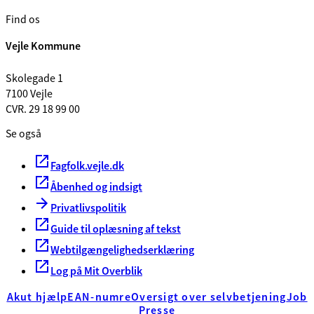
Find os
Vejle Kommune
Skolegade 1
7100 Vejle
CVR. 29 18 99 00
Se også
Fagfolk.vejle.dk
Åbenhed og indsigt
Privatlivspolitik
Guide til oplæsning af tekst
Webtilgængelighedserklæring
Log på Mit Overblik
Akut hjælp
EAN-numre
Oversigt over selvbetjening
Job
Presse