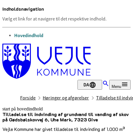
Indholdsnavigation
Vælg et link for at navigere til det respektive indhold.
gå til
Hovedindhold
DA
Menu
Forside
Høringer og afgørelser
Tilladelse til ind
start på hovedindhold
Tilladelse til indvinding af grundvand til vanding af skov
senest opdateret 22. april 2025
på Gødsbølskovvej 6, Uhe Mark, 7323 Give
Vejle Kommune har givet tilladelse til indvinding af 1.000 m³