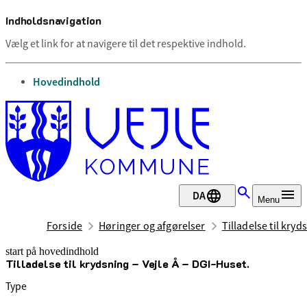
Indholdsnavigation
Vælg et link for at navigere til det respektive indhold.
gå til
Hovedindhold
DA
Menu
Forside
Høringer og afgørelser
Tilladelse til kryd
start på hovedindhold
Tilladelse til krydsning – Vejle Å – DGI-Huset.
senest opdateret 28. april 2025
Type