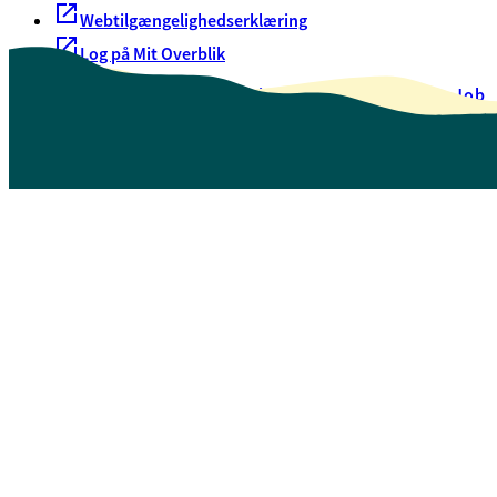
Webtilgængelighedserklæring
Log på Mit Overblik
Akut hjælp
EAN-numre
Oversigt over selvbetjening
Job
Presse