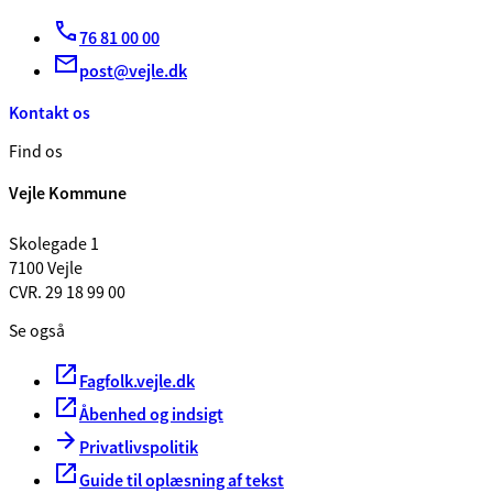
76 81 00 00
post@vejle.dk
Kontakt os
Find os
Vejle Kommune
Skolegade 1
7100 Vejle
CVR. 29 18 99 00
Se også
Fagfolk.vejle.dk
Åbenhed og indsigt
Privatlivspolitik
Guide til oplæsning af tekst