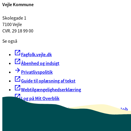
Vejle Kommune
Skolegade 1
7100 Vejle
CVR. 29 18 99 00
Se også
Fagfolk.vejle.dk
Åbenhed og indsigt
Privatlivspolitik
Guide til oplæsning af tekst
Webtilgængelighedserklæring
Log på Mit Overblik
Akut hjælp
EAN-numre
Oversigt over selvbetjening
Job
Presse