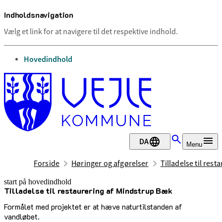
Indholdsnavigation
Vælg et link for at navigere til det respektive indhold.
gå til
Hovedindhold
DA
Menu
Forside
Høringer og afgørelser
Tilladelse til res
start på hovedindhold
Tilladelse til restaurering af Mindstrup Bæk
senest opdateret 22. april 2025
Formålet med projektet er at hæve naturtilstanden af
vandløbet.