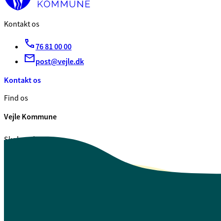
Kontakt os
76 81 00 00
post@vejle.dk
Kontakt os
Find os
Vejle Kommune
Skolegade 1
7100 Vejle
CVR. 29 18 99 00
Se også
Fagfolk.vejle.dk
Åbenhed og indsigt