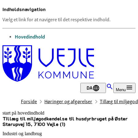
Indholdsnavigation
Vælg et link for at navigere til det respektive indhold.
gå til
Hovedindhold
DA
Menu
Forside
Høringer og afgørelser
Tillæg til miljøgo
start på hovedindhold
Tillæg til miljøgodkendelse til husdyrbruget på Øster
senest opdateret 19. juni 2026
Starupvej 15, 7100 Vejle (1)
Industri og landbrug