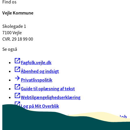
Find os
Vejle Kommune
Skolegade 1
7100 Vejle
CVR. 29 18 99 00
Se også
Fagfolk.vejle.dk
Åbenhed og indsigt
Privatlivspolitik
Guide til oplæsning af tekst
Webtilgængelighedserklæring
Log på Mit Overblik
Akut hjælp
EAN-numre
Oversigt over selvbetjening
Job
Presse