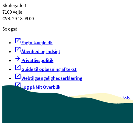
Skolegade 1
7100 Vejle
CVR. 29 18 99 00
Se også
Fagfolk.vejle.dk
Åbenhed og indsigt
Privatlivspolitik
Guide til oplæsning af tekst
Webtilgængelighedserklæring
Log på Mit Overblik
Akut hjælp
EAN-numre
Oversigt over selvbetjening
Job
Presse