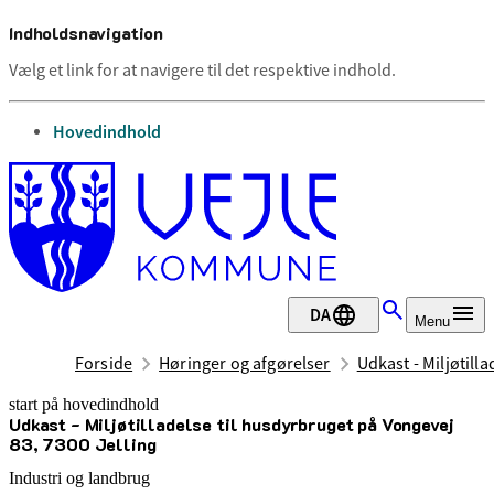
Indholdsnavigation
Vælg et link for at navigere til det respektive indhold.
gå til
Hovedindhold
DA
Menu
Forside
Høringer og afgørelser
Udkast - Miljøtill
start på hovedindhold
Udkast - Miljøtilladelse til husdyrbruget på Vongevej
senest opdateret 19. maj 2026
83, 7300 Jelling
Industri og landbrug