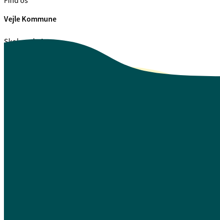
Find os
Vejle Kommune
Skolegade 1
7100 Vejle
CVR. 29 18 99 00
Se også
Fagfolk.vejle.dk
Åbenhed og indsigt
Privatlivspolitik
Guide til oplæsning af tekst
Webtilgængelighedserklæring
Log på Mit Overblik
A