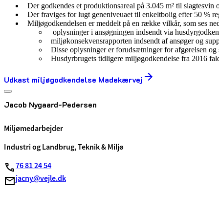
Der godkendes et produktionsareal på 3.045 m² til slagtesvin og
Der fraviges for lugt geneniveuaet til enkeltbolig efter 50 % re
Miljøgodkendelsen er meddelt på en række vilkår, som ses ne
oplysninger i ansøgningen indsendt via husdyrgodken
miljøkonsekvensrapporten indsendt af ansøger og supp
Disse oplysninger er forudsætninger for afgørelsen og 
Husdyrbrugets tidligere miljøgodkendelse fra 2016 falde
Udkast miljøgodkendelse Madekærvej
Jacob Nygaard-Pedersen
Miljømedarbejder
Industri og Landbrug, Teknik & Miljø
76 81 24 54
jacny@vejle.dk