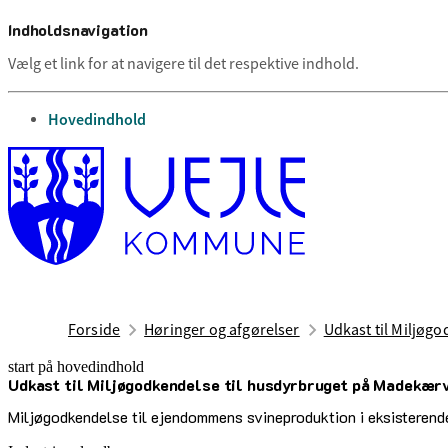
Indholdsnavigation
Vælg et link for at navigere til det respektive indhold.
gå til
Hovedindhold
Forside
Høringer og afgørelser
Udkast til Miljøg
start på hovedindhold
Udkast til Miljøgodkendelse til husdyrbruget på Madekærv
senest opdateret 1. juli 2025
Miljøgodkendelse til ejendommens svineproduktion i eksisterende 