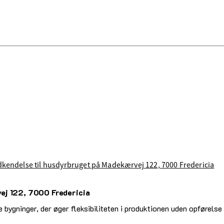
odkendelse til husdyrbruget på Madekærvej 122, 7000 Fredericia
ej 122, 7000 Fredericia
bygninger, der øger fleksibiliteten i produktionen uden opførelse 