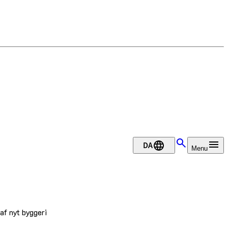
DA
Menu
af nyt byggeri