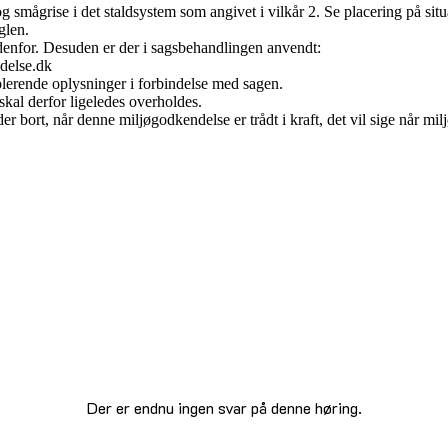
 smågrise i det staldsystem som angivet i vilkår 2. Se placering på situa
glen.
denfor. Desuden er der i sagsbehandlingen anvendt:
delse.dk
lerende oplysninger i forbindelse med sagen.
skal derfor ligeledes overholdes.
r bort, når denne miljøgodkendelse er trådt i kraft, det vil sige når mi
Der er endnu ingen svar på denne høring.