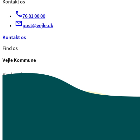
Kontakt os
76 81 00 00
post@vejle.dk
Kontakt os
Find os
Vejle Kommune
Skolegade 1
7100 Vejle
CVR. 29 18 99 00
Se også
Fagfolk.vejle.dk
Åbenhed og indsigt
Privatlivspolitik