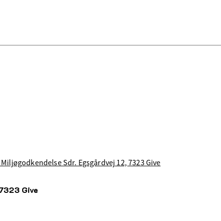
til Miljøgodkendelse Sdr. Egsgårdvej 12, 7323 Give
, 7323 Give