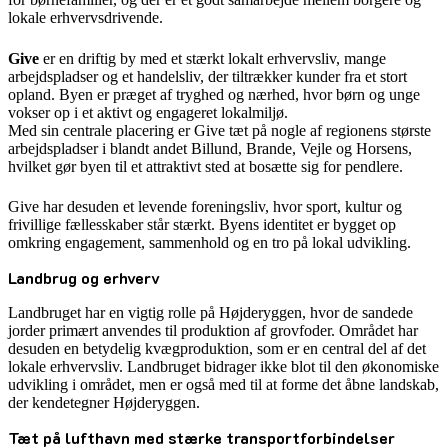
lokale erhvervsdrivende.
Give
er en driftig by med et stærkt lokalt erhvervsliv, mange
arbejdspladser og et handelsliv, der tiltrækker kunder fra et stort
opland. Byen er præget af tryghed og nærhed, hvor børn og unge
vokser op i et aktivt og engageret lokalmiljø.
Med sin centrale placering er Give tæt på nogle af regionens største
arbejdspladser i blandt andet Billund, Brande, Vejle og Horsens,
hvilket gør byen til et attraktivt sted at bosætte sig for pendlere.
Give har desuden et levende foreningsliv, hvor sport, kultur og
frivillige fællesskaber står stærkt. Byens identitet er bygget op
omkring engagement, sammenhold og en tro på lokal udvikling.
Landbrug og erhverv
Landbruget har en vigtig rolle på Højderyggen, hvor de sandede
jorder primært anvendes til produktion af grovfoder. Området har
desuden en betydelig kvægproduktion, som er en central del af det
lokale erhvervsliv. Landbruget bidrager ikke blot til den økonomiske
udvikling i området, men er også med til at forme det åbne landskab,
der kendetegner Højderyggen.
Tæt på lufthavn med stærke transportforbindelser