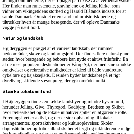
Jellingmonumenterne, der er optaget på UNESCOs verdensarvsliste.
Her finder man runestenene, gravhøjene og Jelling Kirke, som
vidner om vikingetidens storhed og Harald Blåtands indsats for at
samle Danmark. Området er en sand kulturhistorisk perle og
tiltrækker hvert år mange besøgende, der vil opleve Danmarks
vugge på nært hold.
Natur og landskab
Højderyggen er præget af et varieret landskab, der rummer
hedeområder, skove og landbrugsjord. Der findes flere naturskønne
steder, hvor besøgende og beboere kan nyde et aktivt friluftsliv. En
af de mest populære destinationer er Fårup Sø, der med sine smukke
omgivelser og rekreative muligheder er ideel til både vandreture,
cykelture og kajaksejlads. Desuden byder landskabet på et rigt
dyreliv og skiftende sæsonpræg, der gør området unikt.
Stærke lokalsamfund
I Højderyggen findes en række landsbyer og mindre bysamfund,
herunder Jelling, Give, Thyregod, Gadbjerg, Bredsten og Skibet,
hvor fællesskabet og de lokale initiativer spiller en afgørende rolle.
Foreningslivet er aktivt, og der er stor opbakning til lokale
arrangementer, sportsaktiviteter og kulturoplevelser. Skoler,
daginstitutioner og fritidstilbud skaber et trygt og inkluderende miljø
for børnefamilier, og der er et godt samarbejde mellem borgere og