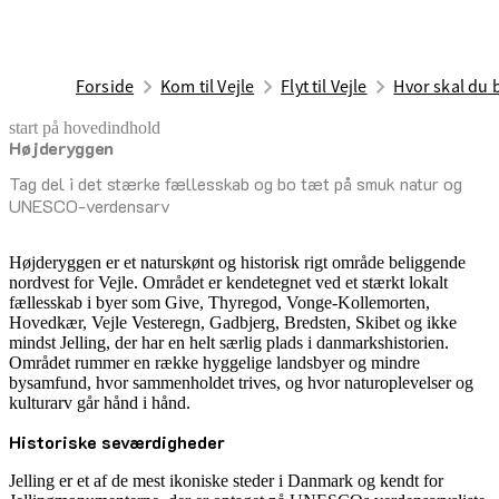
Forside
Kom til Vejle
Flyt til Vejle
Hvor skal du 
start på hovedindhold
Højderyggen
senest opdateret 17. februar 2026
Tag del i det stærke fællesskab og bo tæt på smuk natur og
UNESCO-verdensarv
Højderyggen er et naturskønt og historisk rigt område beliggende
nordvest for Vejle. Området er kendetegnet ved et stærkt lokalt
fællesskab i byer som Give, Thyregod, Vonge-Kollemorten,
Hovedkær, Vejle Vesteregn, Gadbjerg, Bredsten, Skibet og ikke
mindst Jelling, der har en helt særlig plads i danmarkshistorien.
Området rummer en række hyggelige landsbyer og mindre
bysamfund, hvor sammenholdet trives, og hvor naturoplevelser og
kulturarv går hånd i hånd.
Historiske seværdigheder
Jelling er et af de mest ikoniske steder i Danmark og kendt for