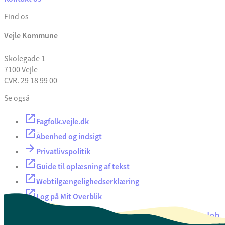
Find os
Vejle Kommune
Skolegade 1
7100 Vejle
CVR. 29 18 99 00
Se også
Fagfolk.vejle.dk
Åbenhed og indsigt
Privatlivspolitik
Guide til oplæsning af tekst
Webtilgængelighedserklæring
Log på Mit Overblik
Akut hjælp
EAN-numre
Oversigt over selvbetjening
Job
Presse