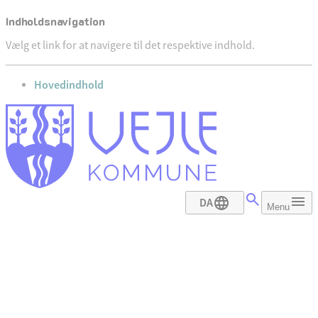
Indholdsnavigation
Vælg et link for at navigere til det respektive indhold.
gå til
Hovedindhold
DA
Menu