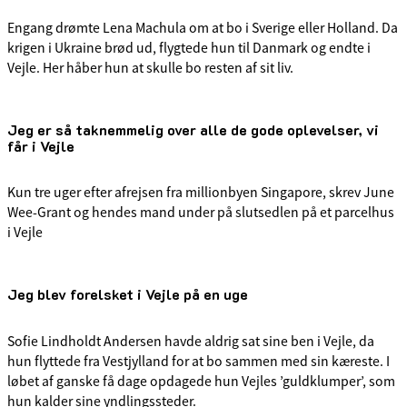
Engang drømte Lena Machula om at bo i Sverige eller Holland. Da
krigen i Ukraine brød ud, flygtede hun til Danmark og endte i
Vejle. Her håber hun at skulle bo resten af sit liv.
Jeg er så taknemmelig over alle de gode oplevelser, vi
får i Vejle
Kun tre uger efter afrejsen fra millionbyen Singapore, skrev June
Wee-Grant og hendes mand under på slutsedlen på et parcelhus
i Vejle
Jeg blev forelsket i Vejle på en uge
Sofie Lindholdt Andersen havde aldrig sat sine ben i Vejle, da
hun flyttede fra Vestjylland for at bo sammen med sin kæreste. I
løbet af ganske få dage opdagede hun Vejles ’guldklumper’, som
hun kalder sine yndlingssteder.