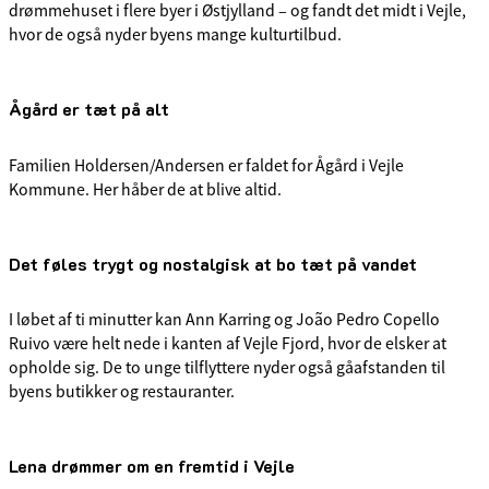
drømmehuset i flere byer i Østjylland – og fandt det midt i Vejle,
hvor de også nyder byens mange kulturtilbud.
Ågård er tæt på alt
Familien Holdersen/Andersen er faldet for Ågård i Vejle
Kommune. Her håber de at blive altid.
Det føles trygt og nostalgisk at bo tæt på vandet
I løbet af ti minutter kan Ann Karring og João Pedro Copello
Ruivo være helt nede i kanten af Vejle Fjord, hvor de elsker at
opholde sig. De to unge tilflyttere nyder også gåafstanden til
byens butikker og restauranter.
Lena drømmer om en fremtid i Vejle