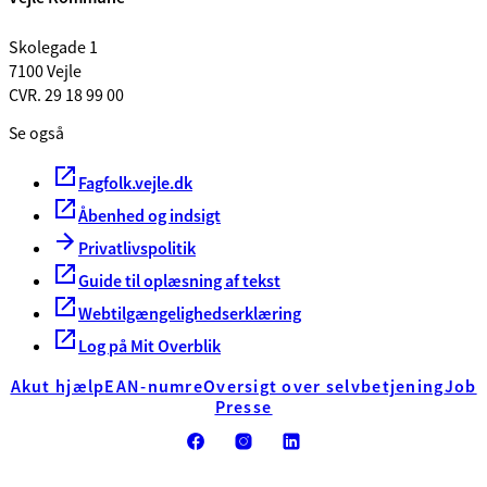
Skolegade 1
7100 Vejle
CVR. 29 18 99 00
Se også
Fagfolk.vejle.dk
Åbenhed og indsigt
Privatlivspolitik
Guide til oplæsning af tekst
Webtilgængelighedserklæring
Log på Mit Overblik
Akut hjælp
EAN-numre
Oversigt over selvbetjening
Job
Presse