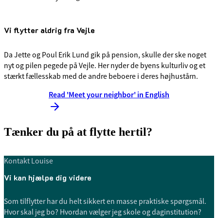
Vi flytter aldrig fra Vejle
Da Jette og Poul Erik Lund gik på pension, skulle der ske noget
nyt og pilen pegede på Vejle. Her nyder de byens kulturliv og et
stærkt fællesskab med de andre beboere i deres højhustårn.
Read 'Meet your neighbor' in English
Tænker du på at flytte hertil?
Kontakt Louise
Vi kan hjælpe dig videre
Som tilflytter har du helt sikkert en masse praktiske spørgsmål.
Hvor skal jeg bo? Hvordan vælger jeg skole og daginstitution?