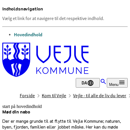
Indholdsnavigation
Vælg et link for at navigere til det respektive indhold.
gå til
Hovedindhold
DA
Menu
Forside
Kom til Vejle
Vejle - til alle de liv du lever
start på hovedindhold
Mød din nabo
senest opdateret 30. juni 2026
Der er mange grunde til at flytte til Vejle Kommune; naturen,
byen, fjorden, familien eller jobbet måske. Her kan du møde