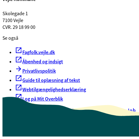
Skolegade 1
7100 Vejle
CVR. 29 18 99 00
Se også
Fagfolk.vejle.dk
Åbenhed og indsigt
Privatlivspolitik
Guide til oplæsning af tekst
Webtilgængelighedserklæring
Log på Mit Overblik
Akut hjælp
EAN-numre
Oversigt over selvbetjening
Job
Presse