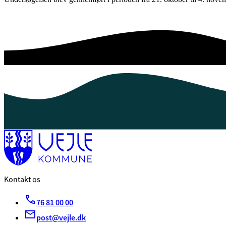
Kontakt os
76 81 00 00
post@vejle.dk