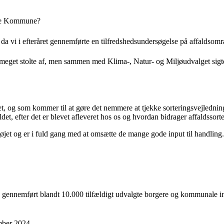
jle Kommune?
a vi i efteråret gennemførte en tilfredshedsundersøgelse på affaldsomr
vi meget stolte af, men sammen med Klima-, Natur- og Miljøudvalget sigte
t, og som kommer til at gøre det nemmere at tjekke sorteringsvejledning
ldet, efter det er blevet afleveret hos os og hvordan bidrager affaldssort
dstøjet og er i fuld gang med at omsætte de mange gode input til handling.
gennemført blandt 10.000 tilfældigt udvalgte borgere og kommunale ins
mber 2024.