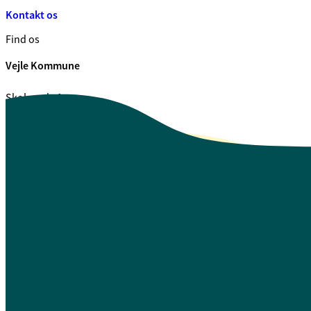
Kontakt os
Find os
Vejle Kommune
Skolegade 1
7100 Vejle
CVR. 29 18 99 00
Se også
Fagfolk.vejle.dk
Åbenhed og indsigt
Privatlivspolitik
Guide til oplæsning af tekst
Webtilgængelighedserklæring
Log på Mit Overblik