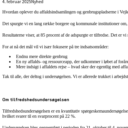
4. februar 2025
Nyhed
Hvordan oplever du affaldsindsamlingen og genbrugspladserne i Ve
Det spurgte vi en lang række borgere og kommunale institutioner om, d
Resultaterne viser, at 85 procent af de adspurgte er tilfredse. Det er 
For at nå det mål vil vi især fokusere på tre indsatsområder:
Endnu mere direkte genbrug
En ny affalds- og ressourceapp, der udkommer i løbet af foråre
Mere indsigt i affaldets rejse – hvad sker der egentlig med affa
Tak til alle, der deltog i undersøgelsen. Vi er allerede trukket i arbej
Om tilfredshedsundersøgelsen
Tilfredshedsundersøgelsen er en kvantitativ spørgeskemaundersøgelse 
hvilket svarer til en svarprocent på 22 %.
Undersøgelsen blev gennemført i perioden fra 21. oktober til 4. nove