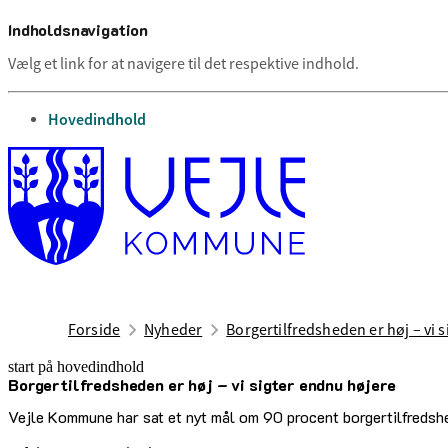
Indholdsnavigation
Vælg et link for at navigere til det respektive indhold.
gå til
Hovedindhold
Forside
Nyheder
Borgertilfredsheden er høj – vi 
start på hovedindhold
Borgertilfredsheden er høj – vi sigter endnu højere
senest opdateret 22. april 2025
Vejle Kommune har sat et nyt mål om 90 procent borgertilfredshe