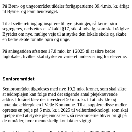
På Børn- og ungeområdet tildeler forligspartierne 39,4.mio. kr. årligt
til Børne- og Familieudvalget.
Til at sætte retning og inspirere til nye løsninger, så færre børn
segregeres, nedsættes et såkaldt §17, stk. 4 udvalg, som skal rådgive
Byrådet om nye, mulige veje til at styrke den lokale skole og skabe
en bedre skole for alle børn og unge.
På anlægssiden afsættes 17,8 mio. kr. i 2025 til at sikre bedre
faglokaler, hvilket skal styrke en varieret undervisning for eleverne.
Seniorområdet
Seniorområdet tilgodeses med nye 19,2 mio. kroner, som skal sikre,
at ældreplejen kan følge med det stigende antal plejekrævende
ældre. I foråret blev der investeret 50 mio. kr. til at udvikle og
nytænke ældreplejen i Vejle Kommune. Til at supplere disse midler
oprettes en pulje på 5 mio. kr. i 2025 til velfærdsteknologi, som skal
hjælpe med at styrke plejeindsatsen, så ressourcerne bliver brugt på
de områder, hvor menneskelig kontakt er vigtigt.