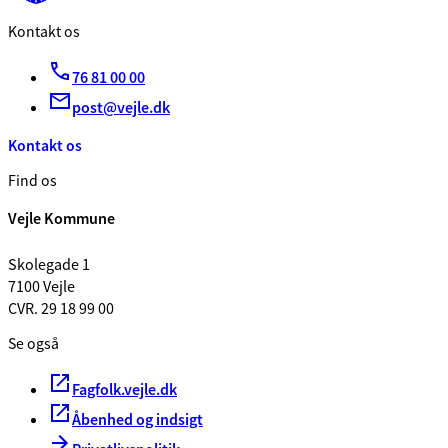
Kontakt os
76 81 00 00
post@vejle.dk
Kontakt os
Find os
Vejle Kommune
Skolegade 1
7100 Vejle
CVR. 29 18 99 00
Se også
Fagfolk.vejle.dk
Åbenhed og indsigt