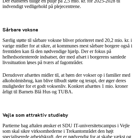
Der etableres tillige en pulje på 2,5 mio. kr. for 2025-2028 til
indvendigt vedligehold på plejecentrene.
Sårbare voksne
Særlig støtte til sårbare voksne bliver prioriteret med 20,2 mio. kr. i
varige midler for at sikre, at kommunes mest sårbare borgere også i
fremtiden kan få den nødvendige hjælp. Der er fokus på
helhedsorienterede indsatser, der med afsæt i borgerens samlede
livssituation løses på tværs af fagområder.
Derudover afsættes midler til, at børn der vokser op i familier med
alkoholmisbrug, kan blive tilbudt støtte og terapi, der øger deres
muligheder for et godt voksenliv. Konkret afsættes 1 mio. kroner
årligt til Barnets Blå Hus og TUBA.
Vejle som attraktiv studieby
Partierne bag aftalen ønsker et SDU IT-universitetscampus i Vejle
som skal sikre virksomhederne i Trekantområdet den højt
specialiserede arbejdskraft, der er nødvendig for at skabe vækst og