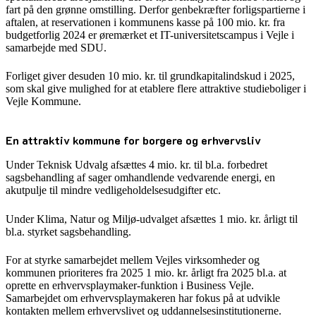
fart på den grønne omstilling. Derfor genbekræfter forligspartierne i
aftalen, at reservationen i kommunens kasse på 100 mio. kr. fra
budgetforlig 2024 er øremærket et IT-universitetscampus i Vejle i
samarbejde med SDU.
Forliget giver desuden 10 mio. kr. til grundkapitalindskud i 2025,
som skal give mulighed for at etablere flere attraktive studieboliger i
Vejle Kommune.
En attraktiv kommune for borgere og erhvervsliv
Under Teknisk Udvalg afsættes 4 mio. kr. til bl.a. forbedret
sagsbehandling af sager omhandlende vedvarende energi, en
akutpulje til mindre vedligeholdelsesudgifter etc.
Under Klima, Natur og Miljø-udvalget afsættes 1 mio. kr. årligt til
bl.a. styrket sagsbehandling.
For at styrke samarbejdet
mellem Vejles virksomheder og
kommunen prioriteres fra 2025
1 mio. kr. årligt fra 2025 bl.a. at
oprette en erhvervsplaymaker-funktion i Business Vejle.
Samarbejdet om erhvervsplaymakeren har fokus på at udvikle
kontakten mellem erhvervslivet og uddannelsesinstitutionerne.