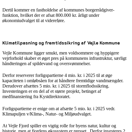
Dertil kommer en fastholdelse af kommunes borgerrådgiver-
funktion, hvilket der er afsat 800.000 kr. årligt under
økonomiudvalget til at videreføre.
Klimatilpasning og fremtidssikring af Vejle Kommune
Vejle Kommune ligger smukt, men voldsommere og hyppigere
vejrforhold skaber et øget pres på kommunens infrastruktur, særligt
håndteringen af spildevand og oversvømmelser.
Derfor reserverer forligspartierne 4 mio. kr. i 2025 til at øge
kapaciteten i omløbsåen for at håndtere fremtidige vandmængder.
Derudover afsættes 5 mio. kr. i 2025 til stormflodssikring.
Investeringen er en del af et større projekt, betinget af
medfinansiering fra Kystdirektoratet.
Forligspartierne er enige om at afsætte 5 mio. kr. i 2025 vedr.
Klimapuljen v/Klima-, Natur- og Miljøudvalget.
At Vejle Fjord spiller en vigtig rolle for byens natur, kultur og
historie, men at fjordens økosystem er presset. Derfor investeres 2