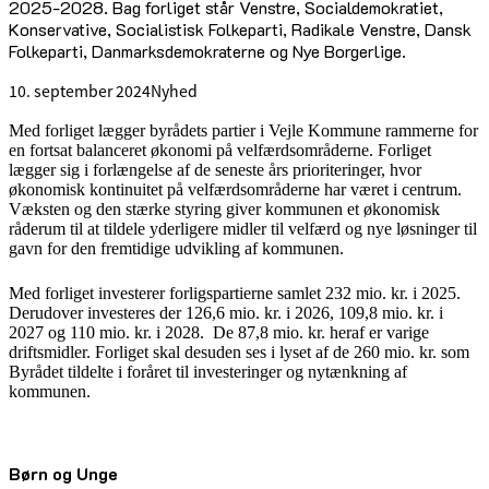
2025-2028. Bag forliget står Venstre, Socialdemokratiet,
Konservative, Socialistisk Folkeparti, Radikale Venstre, Dansk
Folkeparti, Danmarksdemokraterne og Nye Borgerlige.
10. september 2024
Nyhed
Med forliget lægger byrådets partier i Vejle Kommune rammerne for
en fortsat balanceret økonomi på velfærdsområderne. Forliget
lægger sig i forlængelse af de seneste års prioriteringer, hvor
økonomisk kontinuitet på velfærdsområderne har været i centrum.
Væksten og den stærke styring giver kommunen et økonomisk
råderum til at tildele yderligere midler til velfærd og nye løsninger til
gavn for den fremtidige udvikling af kommunen.
Med forliget investerer forligspartierne samlet 232 mio. kr. i 2025.
Derudover investeres der 126,6 mio. kr. i 2026, 109,8 mio. kr. i
2027 og 110 mio. kr. i 2028. De 87,8 mio. kr. heraf er varige
driftsmidler. Forliget skal desuden ses i lyset af de 260 mio. kr. som
Byrådet tildelte i foråret til investeringer og nytænkning af
kommunen.
Børn og Unge