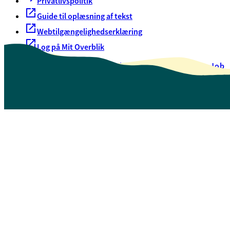
Privatlivspolitik
Guide til oplæsning af tekst
Webtilgængelighedserklæring
Log på Mit Overblik
Akut hjælp
EAN-numre
Oversigt over selvbetjening
Job
Presse