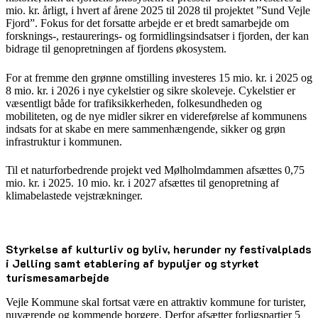
mio. kr. årligt, i hvert af årene 2025 til 2028 til projektet ”Sund Vejle
Fjord”. Fokus for det forsatte arbejde er et bredt samarbejde om
forsknings-, restaurerings- og formidlingsindsatser i fjorden, der kan
bidrage til genopretningen af fjordens økosystem.
For at fremme den grønne omstilling investeres 15 mio. kr. i 2025 og
8 mio. kr. i 2026 i nye cykelstier og sikre skoleveje. Cykelstier er
væsentligt både for trafiksikkerheden, folkesundheden og
mobiliteten, og de nye midler sikrer en videreførelse af kommunens
indsats for at skabe en mere sammenhængende, sikker og grøn
infrastruktur i kommunen.
Til et naturforbedrende projekt ved Mølholmdammen afsættes 0,75
mio. kr. i 2025. 10 mio. kr. i 2027 afsættes til genopretning af
klimabelastede vejstrækninger.
Styrkelse af kulturliv og byliv, herunder ny festivalplads
i Jelling samt etablering af bypuljer og styrket
turismesamarbejde
Vejle Kommune skal fortsat være en attraktiv kommune for turister,
nuværende og kommende borgere. Derfor afsætter forligspartier 5