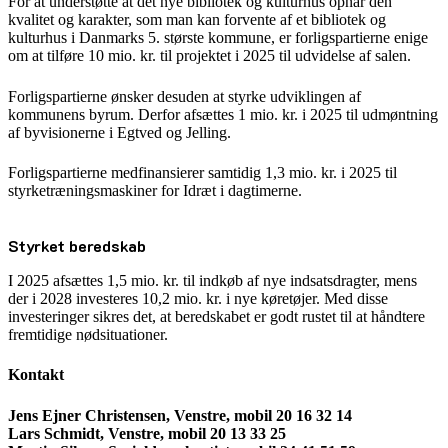
For at understøtte at det nye bibliotek og kulturhus opnår den
kvalitet og karakter, som man kan forvente af et bibliotek og
kulturhus i Danmarks 5. største kommune, er forligspartierne enige
om at tilføre 10 mio. kr. til projektet i 2025 til udvidelse af salen.
Forligspartierne ønsker desuden at styrke udviklingen af
kommunens byrum. Derfor afsættes 1 mio. kr. i 2025 til udmøntning
af byvisionerne i Egtved og Jelling.
Forligspartierne medfinansierer samtidig 1,3 mio. kr. i 2025 til
styrketræningsmaskiner for Idræt i dagtimerne.
Styrket beredskab
I 2025 afsættes 1,5 mio. kr. til indkøb af nye indsatsdragter, mens
der i 2028 investeres 10,2 mio. kr. i nye køretøjer. Med disse
investeringer sikres det, at beredskabet er godt rustet til at håndtere
fremtidige nødsituationer.
Kontakt
Jens Ejner Christensen, Venstre, mobil 20 16 32 14
Lars Schmidt, Venstre, mobil 20 13 33 25