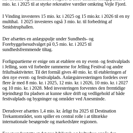
mio. kr. i 2025 til at styrke rekreative værdier omkring Vejle Fjord.
I Vinding investeres 15 mio. kr. i 2025 og 15 mio.kr. i 2026 til en ny
multihal. I 2025 investeres også 3 mio. kr. til forbedring af
Smidstruphallen.
Der afsættes en anlægspulje under Sundheds- og
Forebyggelsesudvalget på 0,5 mio. kr. i 2025 til
sundhedsfremmende tiltag.
Forligspartierne er enige om at etablere en ny event- og festivalplads
i Jelling, som vil forbedre rammerne for Jelling Festival og andre
friluftsaktiviteter. Til det formål gives 40 mio. kr. til etableringen af
den nye event- og festivalplads. Anlægsinvesteringen fordeles over
flere år med 8 mio. kr. i 2025, 12 mio. kr. i 2026, 10 mio. kr. i 2027
og 10 mio. kr. i 2028. Med investeringen forventes den fremtidige
lejeindtægt fra pladsen at kunne sikre drift og vedligehold af både
festivalplads og bygninger og områder ved Anesminde.
Derudover afsættes 1,4 mio. kr. årligt fra 2025 til Destination
Trekantområdet, som spiller en central rolle i at tiltrække
internationale besøgende og markedsføre regionen.