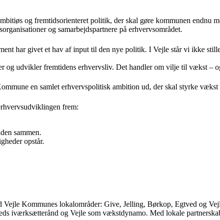
mbitiøs og fremtidsorienteret politik, der skal gøre kommunen endnu m
vsorganisationer og samarbejdspartnere på erhvervsområdet.
t har givet et hav af input til den nye politik.
I Vejle står vi ikke sti
r og udvikler fremtidens erhvervsliv. Det handler om vilje til vækst – o
ommune en samlet erhvervspolitisk ambition ud, der skal styrke vækst 
 erhvervsudviklingen frem:
tiden sammen.
igheder opstår.
mod Vejle Kommunes lokalområder: Give, Jelling, Børkop, Egtved og Vejle
veds iværksætterånd og Vejle som vækstdynamo. Med lokale partnerskaber