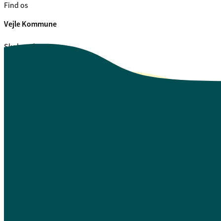
Find os
Vejle Kommune
Skolegade 1
7100 Vejle
CVR. 29 18 99 00
Se også
Fagfolk.vejle.dk
Åbenhed og indsigt
Privatlivspolitik
Guide til oplæsning af tekst
Webtilgængelighedserklæring
Log på Mit Overblik
A