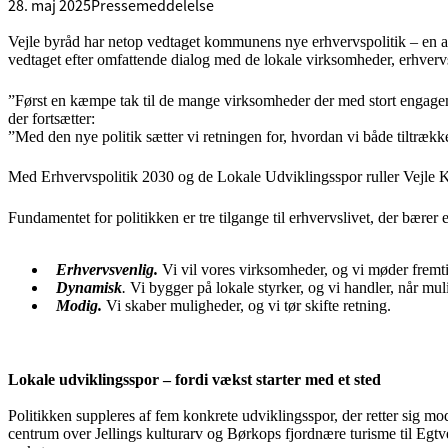
28. maj 2025
Pressemeddelelse
Vejle byråd har netop vedtaget kommunens nye erhvervspolitik – en a
vedtaget efter omfattende dialog med de lokale virksomheder, erhver
”Først en kæmpe tak til de mange virksomheder der med stort engagemen
der fortsætter:
”Med den nye politik sætter vi retningen for, hvordan vi både tiltrække
Med Erhvervspolitik 2030 og de Lokale Udviklingsspor ruller Vejle K
Fundamentet for politikken er tre tilgange til erhvervslivet, der bærer
Erhvervsvenlig.
Vi vil vores virksomheder, og vi møder frem
Dynamisk
.
Vi bygger på lokale styrker, og vi handler, når mul
Modig.
Vi skaber muligheder, og vi tør skifte retning.
Lokale udviklingsspor – fordi vækst starter med et sted
Politikken suppleres af fem konkrete udviklingsspor, der retter sig 
centrum over Jellings kulturarv og Børkops fjordnære turisme til Egt