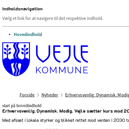
Indholdsnavigation
Vælg et link for at navigere til det respektive indhold.
gå til
Hovedindhold
Forside
Nyheder
Erhvervsvenlig. Dynamisk. Modig
start på hovedindhold
Erhvervsvenlig. Dynamisk. Modig. Vejle sætter kurs mod 
senest opdateret 28. maj 2025
Med afsæt i lokale styrker og blikket rettet mod verden i 2030 