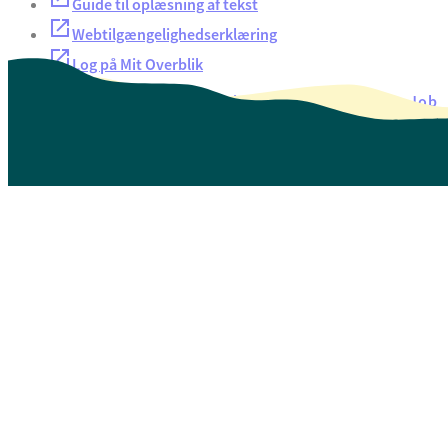
Guide til oplæsning af tekst
Webtilgængelighedserklæring
Log på Mit Overblik
Akut hjælp
EAN-numre
Oversigt over selvbetjening
Job
Presse