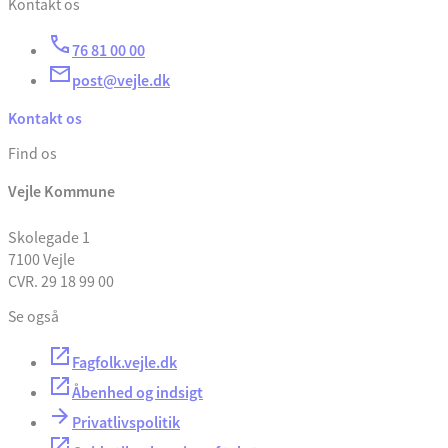
Kontakt os
76 81 00 00
post@vejle.dk
Kontakt os
Find os
Vejle Kommune
Skolegade 1
7100 Vejle
CVR. 29 18 99 00
Se også
Fagfolk.vejle.dk
Åbenhed og indsigt
Privatlivspolitik