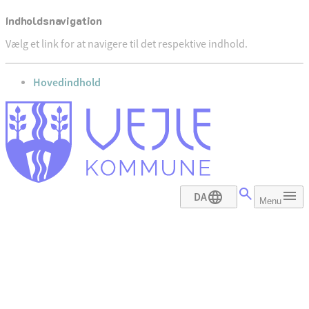
Indholdsnavigation
Vælg et link for at navigere til det respektive indhold.
gå til
Hovedindhold
DA
Menu