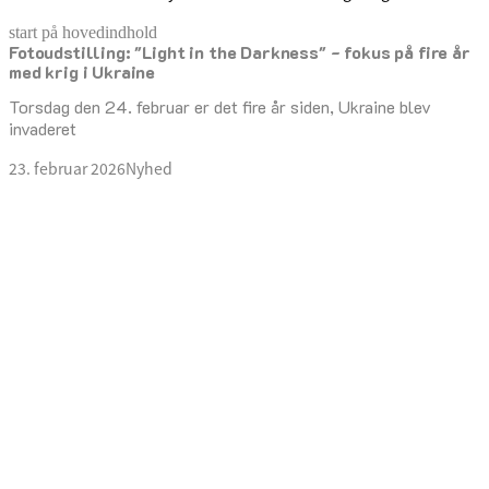
start på hovedindhold
Fotoudstilling: "Light in the Darkness" - fokus på fire år
senest opdateret 23. februar 2026
med krig i Ukraine
Torsdag den 24. februar er det fire år siden, Ukraine blev
invaderet
23. februar 2026
Nyhed