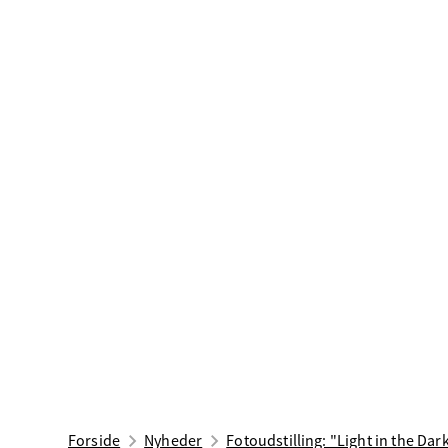
Forside
Nyheder
Fotoudstilling: "Light in the Dar