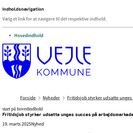
Indholdsnavigation
Vælg et link for at navigere til det respektive indhold.
gå til
Hovedindhold
Forside
Nyheder
Fritidsjob styrker udsatte unge
start på hovedindhold
Fritidsjob styrker udsatte unges succes på arbejdsmarked
senest opdateret 22. april 2025
19. marts 2025
Nyhed