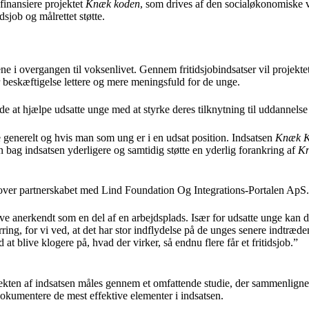
inansiere projektet
Knæk koden
, som drives af den socialøkonomiske 
sjob og målrettet støtte.
ene i overgangen til voksenlivet. Gennem fritidsjobindsatser vil projekt
r beskæftigelse lettere og mere meningsfuld for de unge.
at hjælpe udsatte unge med at styrke deres tilknytning til uddannelse
e generelt og hvis man som ung er i en udsat position. Indsatsen
Knæk 
ag indsatsen yderligere og samtidig støtte en yderlig forankring af
K
over partnerskabet med Lind Foundation Og Integrations-Portalen ApS
ve anerkendt som en del af en arbejdsplads. Især for udsatte unge kan det
sparring, for vi ved, at det har stor indflydelse på de unges senere indtræd
t blive klogere på, hvad der virker, så endnu flere får et fritidsjob.”
ekten af indsatsen måles gennem et omfattende studie, der sammenligner
dokumentere de mest effektive elementer i indsatsen.