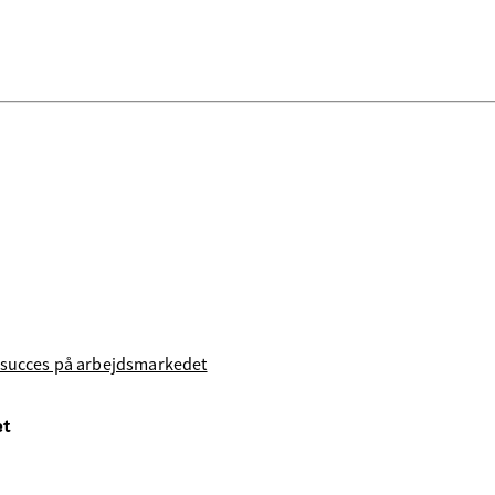
s succes på arbejdsmarkedet
et