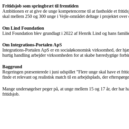
Fritidsjob som springbræt til fremtiden
Ambitionen er at give de unge kompetencerne til at fastholde et fritid
skal mellem 250 og 300 unge i Vejle-området deltage i projektet over
Om Lind Foundation
Lind Foundation blev grundlagt i 2022 af Henrik Lind og hans familie.
Om Integrations-Portalen ApS
Integrations-Portalen ApS er en socialøkonomisk virksomhed, der hjæl
hurtig handling arbejder virksomheden for at skabe bæredygtige forb
Baggrund
Regeringen præsenterede i juni udspillet ”Flere unge skal have et fritid
finde et relevant og realistisk match til en arbejdsplads, der efterspørg
Mange undersøgelser peger på, at unge mellem 15 og 17 år, der har haft 
fritidsjob.