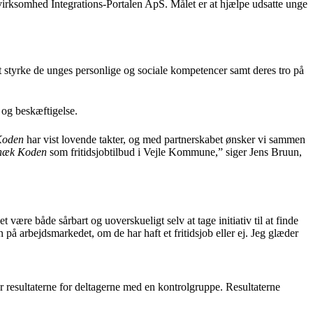
virksomhed Integrations-Portalen ApS. Målet er at hjælpe udsatte unge
et styrke de unges personlige og sociale kompetencer samt deres tro på
 og beskæftigelse.
Koden
har vist lovende takter, og med partnerskabet ønsker vi sammen
næk Koden
som fritidsjobtilbud i Vejle Kommune,” siger Jens Bruun,
.
 være både sårbart og uoverskueligt selv at tage initiativ til at finde
en på arbejdsmarkedet, om de har haft et fritidsjob eller ej. Jeg glæder
 resultaterne for deltagerne med en kontrolgruppe. Resultaterne