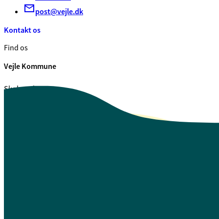
post@vejle.dk
Kontakt os
Find os
Vejle Kommune
Skolegade 1
7100 Vejle
CVR. 29 18 99 00
Se også
Fagfolk.vejle.dk
Åbenhed og indsigt
Privatlivspolitik
Guide til oplæsning af tekst
Webtilgængelighedserklæring