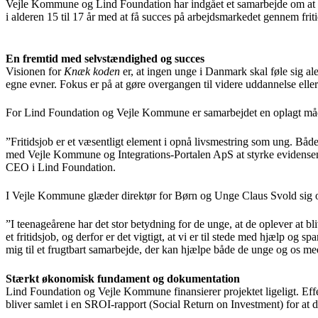
Vejle Kommune og Lind Foundation har indgået et samarbejde om at f
i alderen 15 til 17 år med at få succes på arbejdsmarkedet gennem fritid
En fremtid med selvstændighed og succes
Visionen for
Knæk koden
er, at ingen unge i Danmark skal føle sig al
egne evner. Fokus er på at gøre overgangen til videre uddannelse elle
For Lind Foundation og Vejle Kommune er samarbejdet en oplagt måde 
”Fritidsjob er et væsentligt element i opnå livsmestring som ung. Båd
med Vejle Kommune og Integrations-Portalen ApS at styrke evidensen b
CEO i Lind Foundation.
I Vejle Kommune glæder direktør for Børn og Unge Claus Svold sig 
”I teenageårene har det stor betydning for de unge, at de oplever at bli
et fritidsjob, og derfor er det vigtigt, at vi er til stede med hjælp og 
mig til et frugtbart samarbejde, der kan hjælpe både de unge og os med a
Stærkt økonomisk fundament og dokumentation
Lind Foundation og Vejle Kommune finansierer projektet ligeligt. Eff
bliver samlet i en SROI-rapport (Social Return on Investment) for at 