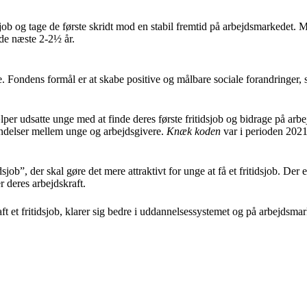
sjob og tage de første skridt mod en stabil fremtid på arbejdsmarkedet.
 de næste 2-2½ år.
 Fondens formål er at skabe positive og målbare sociale forandringer, 
per udsatte unge med at finde deres første fritidsjob og bidrage på ar
indelser mellem unge og arbejdsgivere.
Knæk koden
var i perioden 2021
sjob”, der skal gøre det mere attraktivt for unge at få et fritidsjob. Der 
er deres arbejdskraft.
et fritidsjob, klarer sig bedre i uddannelsessystemet og på arbejdsmarke