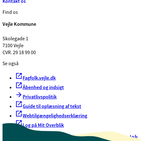
Kontakt os
Find os
Vejle Kommune
Skolegade 1
7100 Vejle
CVR. 29 18 99 00
Se også
Fagfolk.vejle.dk
Åbenhed og indsigt
Privatlivspolitik
Guide til oplæsning af tekst
Webtilgængelighedserklæring
Log på Mit Overblik
Akut hjælp
EAN-numre
Oversigt over selvbetjening
Job