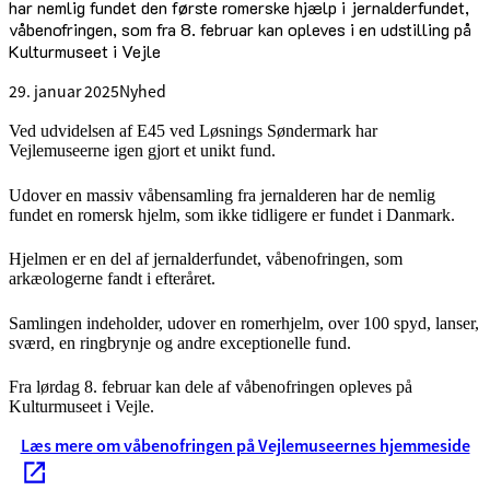
har nemlig fundet den første romerske hjælp i jernalderfundet,
våbenofringen, som fra 8. februar kan opleves i en udstilling på
Kulturmuseet i Vejle
29. januar 2025
Nyhed
Ved udvidelsen af E45 ved Løsnings Søndermark har
Vejlemuseerne igen gjort et unikt fund.
Udover en massiv våbensamling fra jernalderen har de nemlig
fundet en romersk hjelm, som ikke tidligere er fundet i Danmark.
Hjelmen er en del af jernalderfundet, våbenofringen, som
arkæologerne fandt i efteråret.
Samlingen indeholder, udover en romerhjelm, over 100 spyd, lanser,
sværd, en ringbrynje og andre exceptionelle fund.
Fra lørdag 8. februar kan dele af våbenofringen opleves på
Kulturmuseet i Vejle.
Læs mere om våbenofringen på Vejlemuseernes hjemmeside