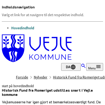
Indholdsnavigation
Vælg et link for at navigere til det respektive indhold.
gå til
Hovedindhold
DA
Menu
Forside
Nyheder
Historisk Fund fra Romeriget uds
start på hovedindhold
Historisk Fund fra Romeriget udstilles snart i Vejle
senest opdateret 22. april 2025
kommune
Vejlemuseerne har igen gjort et bemærkelsesværdigt fund. De