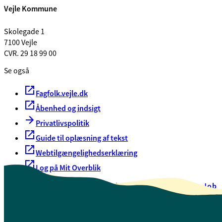
Vejle Kommune
Skolegade 1
7100 Vejle
CVR. 29 18 99 00
Se også
Fagfolk.vejle.dk
Åbenhed og indsigt
Privatlivspolitik
Guide til oplæsning af tekst
Webtilgængelighedserklæring
Log på Mit Overblik
Akut hjælp
EAN-numre
Oversigt over selvbetjening
Job
Presse