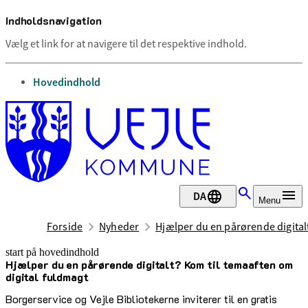
Indholdsnavigation
Vælg et link for at navigere til det respektive indhold.
gå til
Hovedindhold
DA
Menu
Forside
Nyheder
Hjælper du en pårørende digital
start på hovedindhold
Hjælper du en pårørende digitalt? Kom til temaaften om
senest opdateret 22. april 2025
digital fuldmagt
Borgerservice og Vejle Bibliotekerne inviterer til en gratis