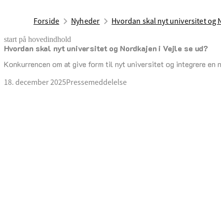
Forside
Nyheder
Hvordan skal nyt universitet og 
start på hovedindhold
Hvordan skal nyt universitet og Nordkajen i Vejle se ud?
senest opdateret 19. december 2025
Konkurrencen om at give form til nyt universitet og integrere en 
18. december 2025
Pressemeddelelse